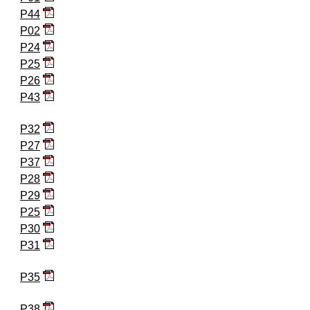
P44
P02
P24
P25
P26
P43
P32
P27
P37
P28
P29
P25
P30
P31
P35
P38