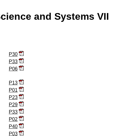
Science and Systems VII
P30
P33
P06
P13
P01
P23
P29
P33
P02
P40
P03