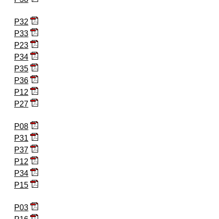
P32
P33
P23
P34
P35
P36
P12
P27
P08
P31
P37
P12
P34
P15
P03