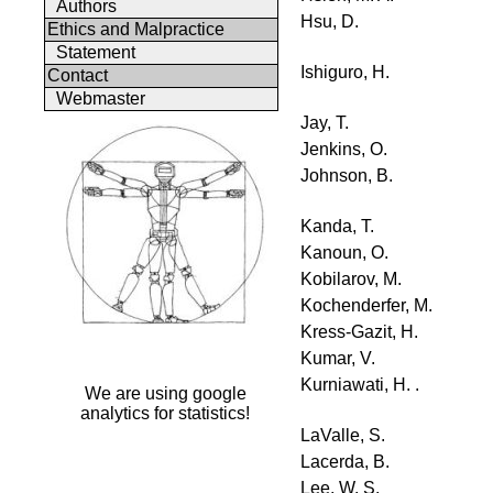
Authors
Hsu, D.
Ethics and Malpractice
Statement
Ishiguro, H.
Contact
Webmaster
Jay, T.
Jenkins, O.
Johnson, B.
Kanda, T.
Kanoun, O.
Kobilarov, M.
Kochenderfer, M.
Kress-Gazit, H.
Kumar, V.
Kurniawati, H. .
We are using google
analytics for statistics!
LaValle, S.
Lacerda, B.
Lee, W. S.