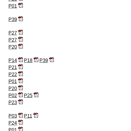
P01
P39
P27
P27
P20
P14
P18
P39
P21
P22
P01
P20
P02
P25
P23
P03
P11
P24
P01