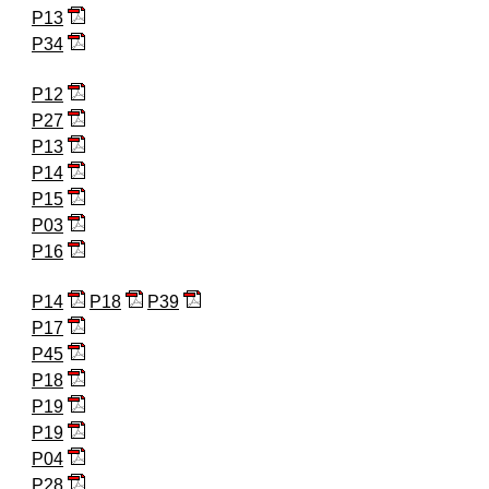
P13
P34
P12
P27
P13
P14
P15
P03
P16
P14
P18
P39
P17
P45
P18
P19
P19
P04
P28