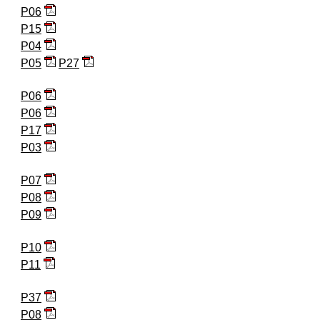
P06
P15
P04
P05
P27
P06
P06
P17
P03
P07
P08
P09
P10
P11
P37
P08