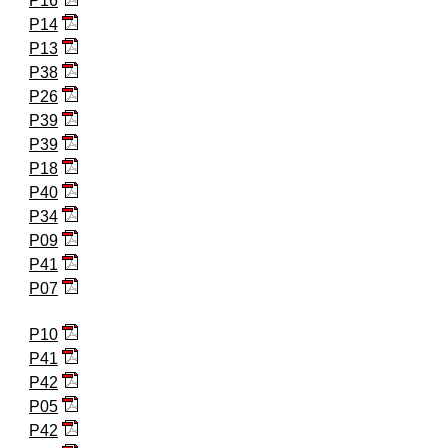
P16
P14
P13
P38
P26
P39
P39
P18
P40
P34
P09
P41
P07
P10
P41
P42
P05
P42